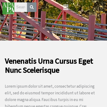
Skip
Menu
to
content
Venenatis Urna Cursus Eget
Nunc Scelerisque
Lorem ipsum dolor sit amet, consectetur adipiscing
elit, sed do eiusmod tempor incididunt ut labore et
dolore magna aliqua. Faucibus turpis in eu mi
bibendum neque egestas congue quisque. Cras