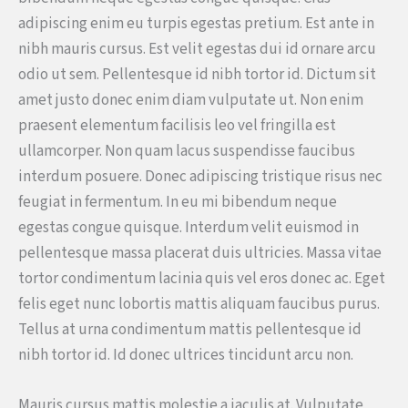
adipiscing enim eu turpis egestas pretium. Est ante in
nibh mauris cursus. Est velit egestas dui id ornare arcu
odio ut sem. Pellentesque id nibh tortor id. Dictum sit
amet justo donec enim diam vulputate ut. Non enim
praesent elementum facilisis leo vel fringilla est
ullamcorper. Non quam lacus suspendisse faucibus
interdum posuere. Donec adipiscing tristique risus nec
feugiat in fermentum. In eu mi bibendum neque
egestas congue quisque. Interdum velit euismod in
pellentesque massa placerat duis ultricies. Massa vitae
tortor condimentum lacinia quis vel eros donec ac. Eget
felis eget nunc lobortis mattis aliquam faucibus purus.
Tellus at urna condimentum mattis pellentesque id
nibh tortor id. Id donec ultrices tincidunt arcu non.
Mauris cursus mattis molestie a iaculis at. Vulputate