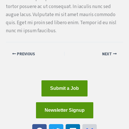
tortor posuere ac ut consequat. In iaculis nunc sed
augue lacus. Vulputate mi sit amet mauris commodo
quis. Eget mi proin sed libero enim. Tempor id eu nisl
nunc mi ipsum faucibus.
PREVIOUS
NEXT
Submit a Job
Newsletter Signup
F
T
L